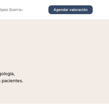
Agendar valoración
López Guerra
gología,
a pacientes.